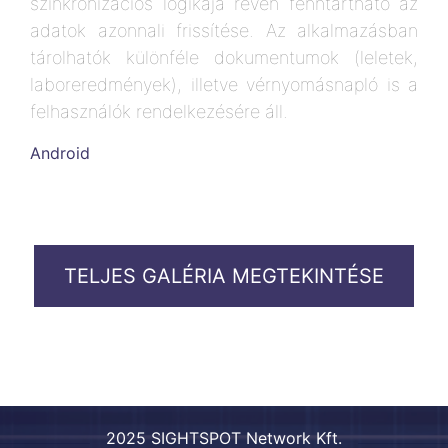
szinkronizációs logikája révén fenntartható az
adatok azonnali frissítése. Az alkalmazásban
tárolhatók különféle dokumentumok (leletek,
laboreredmények), illetve vérnyomásnapló is a
felhasználók rendelkezésére áll.
Android
TELJES GALÉRIA MEGTEKINTÉSE
2025 SIGHTSPOT Network Kft.