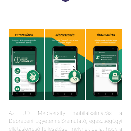
Az UD Mediversity mobilalkalmazás a
Debreceni Egyetem előremutató, egészségügyi
ellátáskereső fejlesztése, melynek célja, hogy a