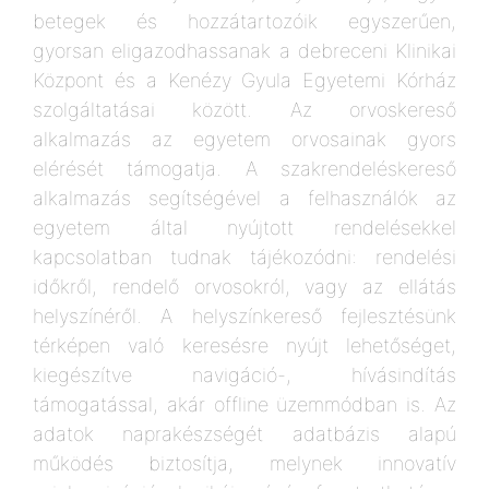
betegek és hozzátartozóik egyszerűen,
gyorsan eligazodhassanak a debreceni Klinikai
Központ és a Kenézy Gyula Egyetemi Kórház
szolgáltatásai között. Az orvoskereső
alkalmazás az egyetem orvosainak gyors
elérését támogatja. A szakrendeléskereső
alkalmazás segítségével a felhasználók az
egyetem által nyújtott rendelésekkel
kapcsolatban tudnak tájékozódni: rendelési
időkről, rendelő orvosokról, vagy az ellátás
helyszínéről. A helyszínkereső fejlesztésünk
térképen való keresésre nyújt lehetőséget,
kiegészítve navigáció-, hívásindítás
támogatással, akár offline üzemmódban is. Az
adatok naprakészségét adatbázis alapú
működés biztosítja, melynek innovatív